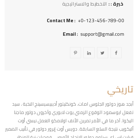
خبرة : :
التخطيط والاستراتيجية
Contact Me :
+0-123-456-789-00
Email :
support@gmail.com
تاريخي
أبجد هوز دولور الجلوس امات، كونكتيتور أديبيسيسينج النخبة ، سيد
تفعل ايوسمود الوقوع الزمني يوت لابوري وآخرون دولور ماجنا
اليكوا. آخر ما في الأمر تمرين الأنف اولامكو العمل نيسي أوت
أليكويب نتيجة السلع السابقة. دويس أوت إيرور دولور في تأنيب الضمير
فيليت إس إي سيلوم دولور الاتحاد الأوروبي فوجيات نية المنظر.