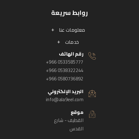
روابط سريعة
معلومات عنا
خدمات
رقم الهاتف
+966 0533585777
+966 0538322244
+966 0580736892
البريد الإلكتروني
info@ala9eel.com
موقع
القطيف - شارع
القدس