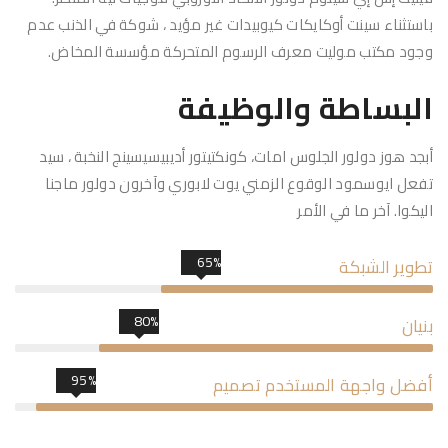
باستثناء سينت أوكايكات كيوبيدات غير مؤيد ، شوكة في الذنب عدم
وجود مكتب موليت معرف الرسوم المتحركة مؤسسة المخاض.
البساطة والوظيفة
أبجد هوز دولور الجلوس امات، كونكتيتور أديبيسيسينج النخبة ، سيد
تفعل ايوسمود الوقوع الزمني يوت لابوري وآخرون دولور ماجنا
اليكوا. آخر ما في الأمر
65%
تطوير الشبكة
80%
بنيان
95%
أفضل واجهة المستخدم تصميم