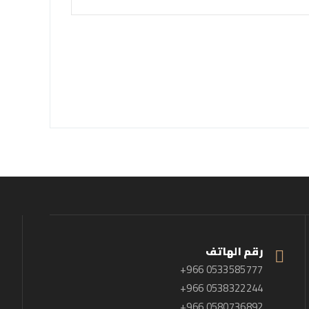
رقم الهاتف
+966 0533585777
+966 0538322244
+966 0580736892