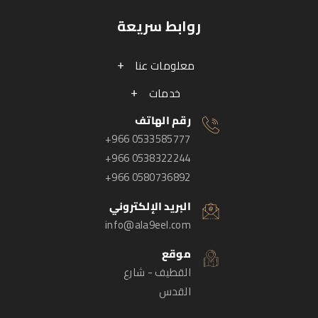
روابط سريعة
معلومات عنا
خدمات
رقم الهاتف
+966 0533585777
+966 0538322244
+966 0580736892
البريد الإلكتروني
info@ala9eel.com
موقع
القطيف - شارع
القدس