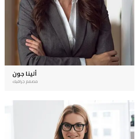
ألينا جون
مصمم جرافيك