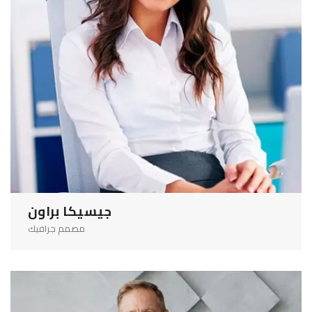
جيسيكا براون
مصمم جرافيك