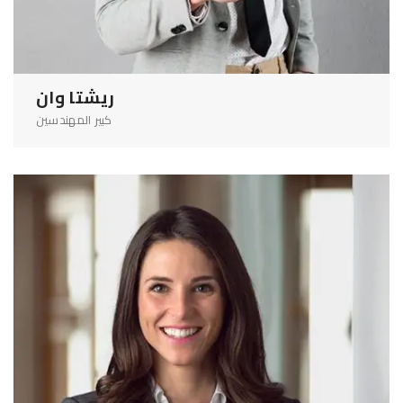
ريشتا وان
كبير المهندسين