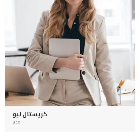
كريستال ليو
مدير