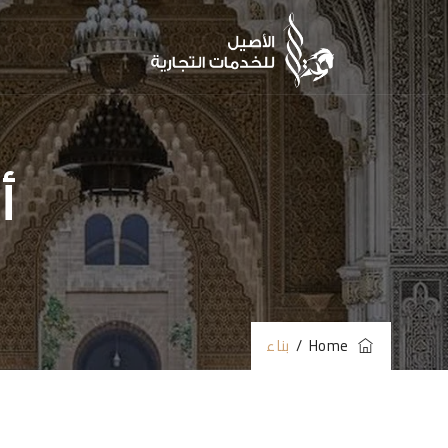
أ
Home
/
بناء