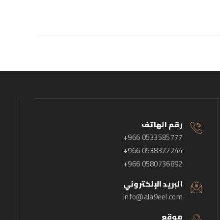
رقم الهاتف
+966 0533585777
+966 0538322244
+966 0580736892
البريد الإلكتروني
info@ala9eel.com
موقع