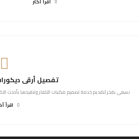
اقرأ أكثر
تفصيل أرقى ديكورات
نسعى بفخر لتقديم خدمة تصميم مكتبات التلفاز وتنفيذها بأحدث الت
اقرأ أك