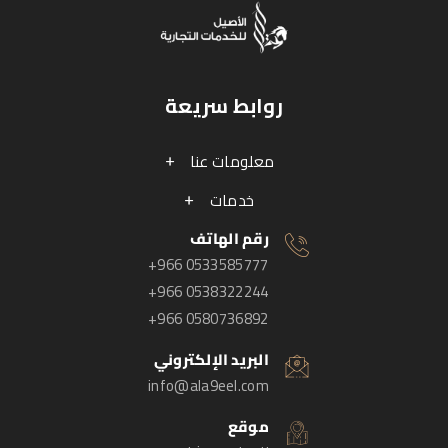
روابط سريعة
معلومات عنا
خدمات
رقم الهاتف
+966 0533585777
+966 0538322244
+966 0580736892
البريد الإلكتروني
info@ala9eel.com
موقع